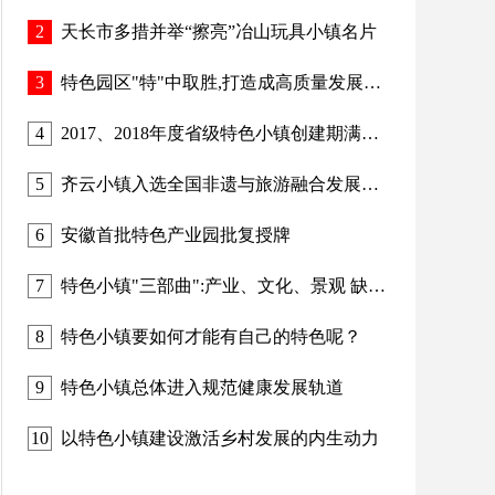
2
天长市多措并举“擦亮”冶山玩具小镇名片
3
特色园区"特"中取胜,打造成高质量发展的载体
4
2017、2018年度省级特色小镇创建期满评估结果
5
齐云小镇入选全国非遗与旅游融合发展优选项目
6
安徽首批特色产业园批复授牌
7
特色小镇"三部曲":产业、文化、景观 缺一不可
8
特色小镇要如何才能有自己的特色呢？
9
特色小镇总体进入规范健康发展轨道
10
以特色小镇建设激活乡村发展的内生动力